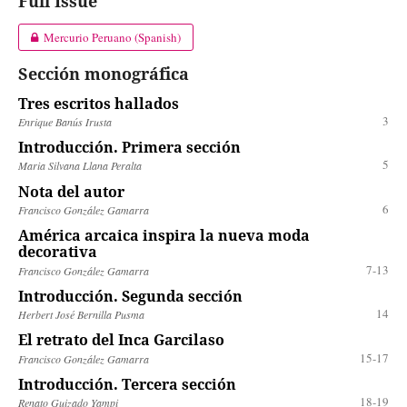
Full Issue
Mercurio Peruano (Spanish)
Sección monográfica
Tres escritos hallados
3
Enrique Banús Irusta
Introducción. Primera sección
5
Maria Silvana Llana Peralta
Nota del autor
6
Francisco González Gamarra
América arcaica inspira la nueva moda
decorativa
7-13
Francisco González Gamarra
Introducción. Segunda sección
14
Herbert José Bernilla Pusma
El retrato del Inca Garcilaso
15-17
Francisco González Gamarra
Introducción. Tercera sección
18-19
Renato Guizado Yampi