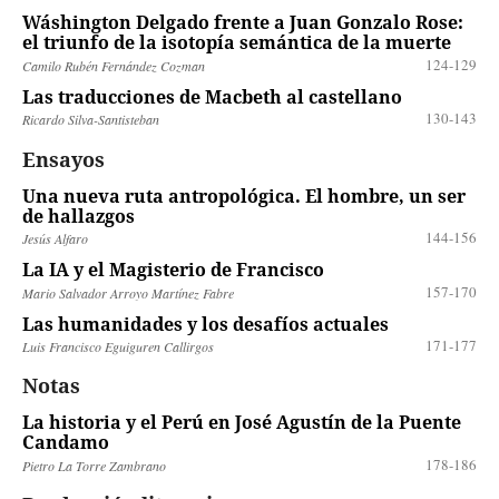
Wáshington Delgado frente a Juan Gonzalo Rose:
el triunfo de la isotopía semántica de la muerte
124-129
Camilo Rubén Fernández Cozman
Las traducciones de Macbeth al castellano
130-143
Ricardo Silva-Santisteban
Ensayos
Una nueva ruta antropológica. El hombre, un ser
de hallazgos
144-156
Jesús Alfaro
La IA y el Magisterio de Francisco
157-170
Mario Salvador Arroyo Martínez Fabre
Las humanidades y los desafíos actuales
171-177
Luis Francisco Eguiguren Callirgos
Notas
La historia y el Perú en José Agustín de la Puente
Candamo
178-186
Pietro La Torre Zambrano