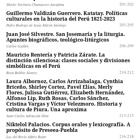
201-202
Shirley Verónica Chumacero Ancajima
Guillermo Valdizán Guerrero. Katatay. Políticas
culturales en la historia del Perú 1821-2023
203-205
Pedro Rodrigo de Jesús Falcón Sarango
Juan José Silvestre. San Josemaría y la liturgia.
Apuntes biográficos, teológico-litúrgicos
206-209
Carlos Guillén
Mauricio Rentería y Patricia Zárate. La
distinción silenciosa: clases sociales y divisiones
simbólicas en el Perú
210-212
Rosa Bobbio Álvarez
Laura Albornoz, Carlos Arrizabalaga, Cynthia
Briceño, Shirley Cortez, Pavel Elías, Merly
Flores, Julissa Gutiérrez, Elizabeth Hernández,
Alfonso Lip, Ruth Rosas, Carlos Sánchez,
Cristina Vargas y Víctor Velezmoro. Historia y
cultura de Piura. Una aproxima
213-215
Juan Carlos Adriazola Silva
Niktelol Palacios. Corpus orales y lexicografía. A
propósito de Preseea-Puebla
216-218
Luz del Rocío Alfaro Rojas