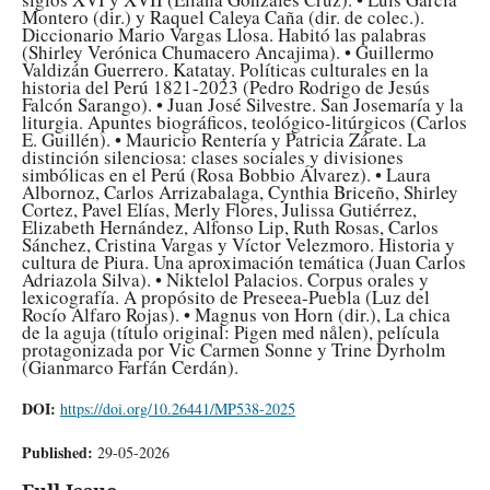
Montero (dir.) y Raquel Caleya Caña (dir. de colec.).
Diccionario Mario Vargas Llosa. Habitó las palabras
(Shirley Verónica Chumacero Ancajima). • Guillermo
Valdizán Guerrero. Katatay. Políticas culturales en la
historia del Perú 1821-2023 (Pedro Rodrigo de Jesús
Falcón Sarango). • Juan José Silvestre. San Josemaría y la
liturgia. Apuntes biográficos, teológico-litúrgicos (Carlos
E. Guillén). • Mauricio Rentería y Patricia Zárate. La
distinción silenciosa: clases sociales y divisiones
simbólicas en el Perú (Rosa Bobbio Álvarez). • Laura
Albornoz, Carlos Arrizabalaga, Cynthia Briceño, Shirley
Cortez, Pavel Elías, Merly Flores, Julissa Gutiérrez,
Elizabeth Hernández, Alfonso Lip, Ruth Rosas, Carlos
Sánchez, Cristina Vargas y Víctor Velezmoro. Historia y
cultura de Piura. Una aproximación temática (Juan Carlos
Adriazola Silva). • Niktelol Palacios. Corpus orales y
lexicografía. A propósito de Preseea-Puebla (Luz del
Rocío Alfaro Rojas). • Magnus von Horn (dir.), La chica
de la aguja (título original: Pigen med nålen), película
protagonizada por Vic Carmen Sonne y Trine Dyrholm
(Gianmarco Farfán Cerdán).
DOI:
https://doi.org/10.26441/MP538-2025
Published:
29-05-2026