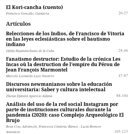
El Kori-cancha (cuento)
20-27
Francisco González Gamarra
Artículos
Relecciones de los Indios, de Francisco de Vitoria
en las leyes eclesiásticas sobre el bautismo
indiano
28-46
Ofelia Huamanchumo de la Cuba
Fanatismo destructor: Estudio de la crónica Les
Incas où la destruction de l’empire du Pérou de
Jean François Marmontel
47-87
Marcelo Leonardo Luyo Navarro
Discursos newmanianos sobre la educación
universitaria: Saber y cultura intelectual
88-104
Zhenia Djanira Aparicio Aldana
Análisis del uso de la red social Instagram por
parte de instituciones culturales durante la
pandemia (2020): caso Complejo Arqueológico El
Brujo
Rosa Cruz Adrianzén, Francesca Canterac Ramos , Lucía Romero
105-123
Anastacio