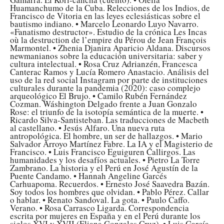
Huamanchumo de la Cuba. Relecciones de los Indios, de
Francisco de Vitoria en las leyes eclesiásticas sobre el
bautismo indiano. • Marcelo Leonardo Luyo Navarro.
«Fanatismo destructor». Estudio de la crónica Les Incas
où la destruction de l’empire du Pérou de Jean François
Marmontel. • Zhenia Djanira Aparicio Aldana. Discursos
newmanianos sobre la educación universitaria: saber y
cultura intelectual. • Rosa Cruz Adrianzén, Francesca
Canterac Ramos y Lucía Romero Anastacio. Análisis del
uso de la red social Instagram por parte de instituciones
culturales durante la pandemia (2020): caso complejo
arqueológico El Brujo. • Camilo Rubén Fernández
Cozman. Wáshington Delgado frente a Juan Gonzalo
Rose: el triunfo de la isotopía semántica de la muerte. •
Ricardo Silva-Santisteban. Las traducciones de Macbeth
al castellano. • Jesús Alfaro. Una nueva ruta
antropológica. El hombre, un ser de hallazgos. • Mario
Salvador Arroyo Martínez Fabre. La IA y el Magisterio de
Francisco. • Luis Francisco Eguiguren Callirgos. Las
humanidades y los desafíos actuales. • Pietro La Torre
Zambrano. La historia y el Perú en José Agustín de la
Puente Candamo. • Hannah Angeline Garcés
Carhuapoma. Recuerdos. • Ernesto José Saavedra Bazán.
Soy todos los hombres que olvidan. • Pablo Pérez. Callar
o hablar. • Renato Sandoval. La gota. • Paulo Caffo.
Verano. • Rosa Carrasco Ligarda. Correspondencia
escrita por mujeres en España y en el Perú durante los
siglos XVI y XVII (Eliana Gonzales Cruz). • Luis García