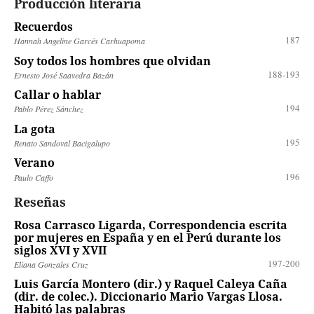
Producción literaria
Recuerdos
187
Hannah Angeline Garcés Carhuapoma
Soy todos los hombres que olvidan
188-193
Ernesto José Saavedra Bazán
Callar o hablar
194
Pablo Pérez Sánchez
La gota
195
Renato Sandoval Bacigalupo
Verano
196
Paulo Caffo
Reseñas
Rosa Carrasco Ligarda, Correspondencia escrita
por mujeres en España y en el Perú durante los
siglos XVI y XVII
197-200
Eliana Gonzales Cruz
Luis García Montero (dir.) y Raquel Caleya Caña
(dir. de colec.). Diccionario Mario Vargas Llosa.
Habitó las palabras