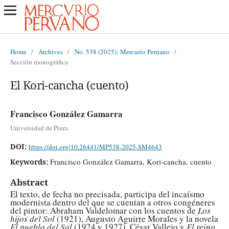
Home
/
Archives
/
No. 538 (2025): Mercurio Peruano
/
Sección monográfica
El Kori-cancha (cuento)
Francisco González Gamarra
Universidad de Piura
DOI:
https://doi.org/10.26441/MP538-2025-SM4643
Francisco González Gamarra, Kori-cancha, cuento
Keywords:
Abstract
El texto, de fecha no precisada, participa del incaísmo
modernista dentro del que se cuentan a otros congéneres
del pintor: Abraham Valdelomar con los cuentos de
Los
hijos del Sol
(1921), Augusto Aguirre Morales y la novela
El pueblo del Sol
(1924 y 1927), César Vallejo y
El reino