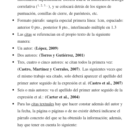
1, 2, 3…
correlativa (
), y se colocará detrás de los signos de
puntuación, comillas de cierre, de paréntesis, etc.
Formato párrafo: sangría especial primera línea: 1cm, espaciado:
anterior 0 pto., posterior 8 pto., interlineado múltiple en 1.3
Las
citas
se referencian en el propio texto de la siguiente
manera:
(López, 2009)
Un autor:
(Torres y Gutiérrez, 2001)
Dos autores:
Tres, cuatro o cinco autores: se citan todos la primera vez:
(Castro, Martínez y Corrales, 2007)
. Las siguientes veces que
el mismo trabajo sea citado, solo deberá aparecer el apellido del
(Castro et al., 2007)
primer autor seguido de la expresión et al.
Seis o más autores: va el apellido del primer autor seguido de la
(Carter et al., 2004)
expresión et al.:
Para las
citas textuales
hay que hacer constar además del autor y
la fecha, la página o páginas o de no existir deberá indicarse el
párrafo concreto del que se ha obtenido la información; además,
hay que tener en cuenta lo siguiente: