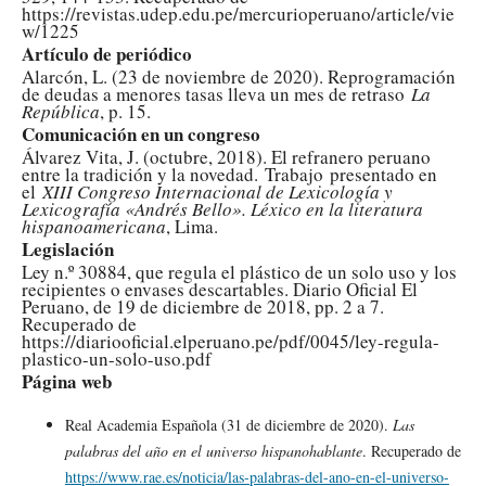
https://revistas.udep.edu.pe/mercurioperuano/article/vie
w/1225
Artículo de periódico
Alarcón, L. (23 de noviembre de 2020). Reprogramación
de deudas a menores tasas lleva un mes de retraso
La
República
, p. 15.
Comunicación en un congreso
Álvarez Vita, J. (octubre, 2018). El refranero peruano
entre la tradición y la novedad. Trabajo presentado en
el
XIII Congreso Internacional de Lexicología y
Lexicografía «Andrés Bello». Léxico en la literatura
hispanoamericana
, Lima.
Legislación
Ley n.º 30884, que regula el plástico de un solo uso y los
recipientes o envases descartables. Diario Oficial El
Peruano, de 19 de diciembre de 2018, pp. 2 a 7.
Recuperado de
https://diariooficial.elperuano.pe/pdf/0045/ley-regula-
plastico-un-solo-uso.pdf
Página web
Real Academia Española (31 de diciembre de 2020).
Las
palabras del año en el universo hispanohablante
. Recuperado de
https://www.rae.es/noticia/las-palabras-del-ano-en-el-universo-