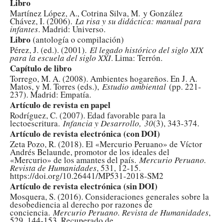
Libro
Martínez López, A., Cotrina Silva, M. y González
Chávez, I. (2006).
La risa y su didáctica: manual para
infantes
. Madrid: Universo.
Libro
(antología o compilación)
Pérez, J. (ed.). (2001).
El legado histórico del siglo XIX
para la escuela del siglo XXI
. Lima: Terrón.
Capítulo de libro
Torrego, M. A. (2008). Ambientes hogareños. En J. A.
Matos, y M. Torres (eds.),
Estudio ambiental
(pp. 221-
237). Madrid: Empatía.
Artículo de revista en papel
Rodríguez, C. (2007). Edad favorable para la
lectoescritura.
Infancia y Desarrollo, 30
(3), 343-374.
Artículo de revista electrónica (con DOI)
Zeta Pozo, R. (2018). El «Mercurio Peruano» de Víctor
Andrés Belaunde, promotor de los ideales del
«Mercurio» de los amantes del país.
Mercurio Peruano.
Revista de Humanidades
, 531, 12-15.
https://doi.org/10.26441/MP531-2018-SM2
Artículo de revista electrónica (sin DOI)
Mosquera, S. (2016). Consideraciones generales sobre la
desobediencia al derecho por razones de
conciencia.
Mercurio Peruano. Revista de Humanidades
,
529, 144-153. Recuperado de