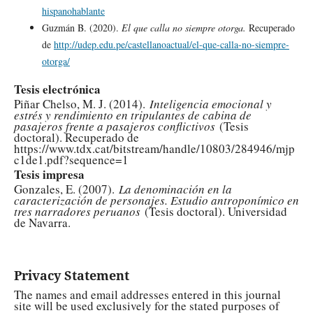
hispanohablante
Guzmán B. (2020).
El que calla no siempre otorga.
Recuperado
de
http://udep.edu.pe/castellanoactual/el-que-calla-no-siempre-
otorga/
Tesis electrónica
Piñar Chelso, M. J. (2014).
Inteligencia emocional y
estrés y rendimiento en tripulantes de cabina de
pasajeros frente a pasajeros conflictivos
(Tesis
doctoral). Recuperado de
https://www.tdx.cat/bitstream/handle/10803/284946/mjp
c1de1.pdf?sequence=1
Tesis impresa
Gonzales, E. (2007).
La denominación en la
caracterización de personajes. Estudio antroponímico en
tres narradores peruanos
(Tesis doctoral). Universidad
de Navarra.
Privacy Statement
The names and email addresses entered in this journal
site will be used exclusively for the stated purposes of