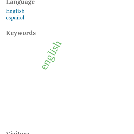
Language
English
español
Keywords
english
Visitors