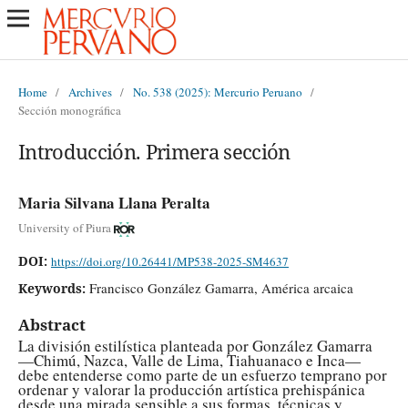
Home
/
Archives
/
No. 538 (2025): Mercurio Peruano
/
Sección monográfica
Introducción. Primera sección
Maria Silvana Llana Peralta
University of Piura
DOI:
https://doi.org/10.26441/MP538-2025-SM4637
Francisco González Gamarra, América arcaica
Keywords:
Abstract
La división estilística planteada por González Gamarra
—Chimú, Nazca, Valle de Lima, Tiahuanaco e Inca—
debe entenderse como parte de un esfuerzo temprano por
ordenar y valorar la producción artística prehispánica
desde una mirada sensible a sus formas, técnicas y