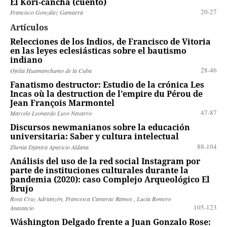
El Kori-cancha (cuento)
20-27
Francisco González Gamarra
Artículos
Relecciones de los Indios, de Francisco de Vitoria
en las leyes eclesiásticas sobre el bautismo
indiano
28-46
Ofelia Huamanchumo de la Cuba
Fanatismo destructor: Estudio de la crónica Les
Incas où la destruction de l’empire du Pérou de
Jean François Marmontel
47-87
Marcelo Leonardo Luyo Navarro
Discursos newmanianos sobre la educación
universitaria: Saber y cultura intelectual
88-104
Zhenia Djanira Aparicio Aldana
Análisis del uso de la red social Instagram por
parte de instituciones culturales durante la
pandemia (2020): caso Complejo Arqueológico El
Brujo
Rosa Cruz Adrianzén, Francesca Canterac Ramos , Lucía Romero
105-123
Anastacio
Wáshington Delgado frente a Juan Gonzalo Rose: