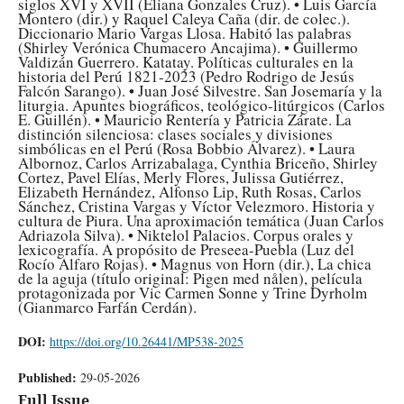
siglos XVI y XVII (Eliana Gonzales Cruz). • Luis García
Montero (dir.) y Raquel Caleya Caña (dir. de colec.).
Diccionario Mario Vargas Llosa. Habitó las palabras
(Shirley Verónica Chumacero Ancajima). • Guillermo
Valdizán Guerrero. Katatay. Políticas culturales en la
historia del Perú 1821-2023 (Pedro Rodrigo de Jesús
Falcón Sarango). • Juan José Silvestre. San Josemaría y la
liturgia. Apuntes biográficos, teológico-litúrgicos (Carlos
E. Guillén). • Mauricio Rentería y Patricia Zárate. La
distinción silenciosa: clases sociales y divisiones
simbólicas en el Perú (Rosa Bobbio Álvarez). • Laura
Albornoz, Carlos Arrizabalaga, Cynthia Briceño, Shirley
Cortez, Pavel Elías, Merly Flores, Julissa Gutiérrez,
Elizabeth Hernández, Alfonso Lip, Ruth Rosas, Carlos
Sánchez, Cristina Vargas y Víctor Velezmoro. Historia y
cultura de Piura. Una aproximación temática (Juan Carlos
Adriazola Silva). • Niktelol Palacios. Corpus orales y
lexicografía. A propósito de Preseea-Puebla (Luz del
Rocío Alfaro Rojas). • Magnus von Horn (dir.), La chica
de la aguja (título original: Pigen med nålen), película
protagonizada por Vic Carmen Sonne y Trine Dyrholm
(Gianmarco Farfán Cerdán).
DOI:
https://doi.org/10.26441/MP538-2025
Published:
29-05-2026
Full Issue