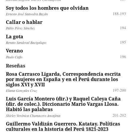
Soy todos los hombres que olvidan
188-193
Ernesto José Saavedra Bazán
Callar o hablar
194
Pablo Pérez Sánchez
La gota
195
Renato Sandoval Bacigalupo
Verano
196
Paulo Caffo
Reseñas
Rosa Carrasco Ligarda, Correspondencia escrita
por mujeres en España y en el Perú durante los
siglos XVI y XVII
197-200
Eliana Gonzales Cruz
Luis García Montero (dir.) y Raquel Caleya Caña
(dir. de colec.). Diccionario Mario Vargas Llosa.
Habitó las palabras
201-202
Shirley Verónica Chumacero Ancajima
Guillermo Valdizán Guerrero. Katatay. Políticas
culturales en la historia del Perú 1821-2023