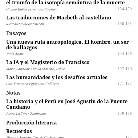
el triunfo de la isotopía semántica de la muerte
124-129
Camilo Rubén Fernández Cozman
Las traducciones de Macbeth al castellano
130-143
Ricardo Silva-Santisteban
Ensayos
Una nueva ruta antropológica. El hombre, un ser
de hallazgos
144-156
Jesús Alfaro
La IA y el Magisterio de Francisco
157-170
Mario Salvador Arroyo Martínez Fabre
Las humanidades y los desafíos actuales
171-177
Luis Francisco Eguiguren Callirgos
Notas
La historia y el Perú en José Agustín de la Puente
Candamo
178-186
Pietro La Torre Zambrano
Producción literaria
Recuerdos
187
Hannah Angeline Garcés Carhuapoma