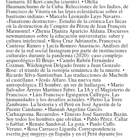
Gamarra. El Kori-cancha (cuento). • Ofelia
Huamanchumo de la Cuba. Relecciones de los Indios, de
Francisco de Vitoria en las leyes eclesiásticas sobre el
bautismo indiano. • Marcelo Leonardo Luyo Navarro.
«Fanatismo destructor». Estudio de la crónica Les Incas
où la destruction de l’empire du Pérou de Jean François
Marmontel. • Zhenia Djanira Aparicio Aldana. Discursos
newmanianos sobre la educación universitaria: saber y
cultura intelectual. • Rosa Cruz Adrianzén, Francesca
Canterac Ramos y Lucía Romero Anastacio. Análisis del
uso de la red social Instagram por parte de instituciones
culturales durante la pandemia (2020): caso complejo
arqueológico El Brujo. • Camilo Rubén Fernández
Cozman. Wáshington Delgado frente a Juan Gonzalo
Rose: el triunfo de la isotopía semántica de la muerte. •
Ricardo Silva-Santisteban. Las traducciones de Macbeth
al castellano. • Jesús Alfaro. Una nueva ruta
antropológica. El hombre, un ser de hallazgos. • Mario
Salvador Arroyo Martínez Fabre. La IA y el Magisterio de
Francisco. • Luis Francisco Eguiguren Callirgos. Las
humanidades y los desafíos actuales. • Pietro La Torre
Zambrano. La historia y el Perú en José Agustín de la
Puente Candamo. • Hannah Angeline Garcés
Carhuapoma. Recuerdos. • Ernesto José Saavedra Bazán.
Soy todos los hombres que olvidan. • Pablo Pérez. Callar
o hablar. • Renato Sandoval. La gota. • Paulo Caffo.
Verano. • Rosa Carrasco Ligarda. Correspondencia
escrita por mujeres en España y en el Perú durante los