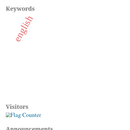
Keywords
english
Visitors
Announcements