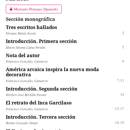
Mercurio Peruano (Spanish)
Sección monográfica
Tres escritos hallados
3
Enrique Banús Irusta
Introducción. Primera sección
5
Maria Silvana Llana Peralta
Nota del autor
6
Francisco González Gamarra
América arcaica inspira la nueva moda
decorativa
7-13
Francisco González Gamarra
Introducción. Segunda sección
14
Herbert José Bernilla Pusma
El retrato del Inca Garcilaso
15-17
Francisco González Gamarra
Introducción. Tercera sección
18-19
Renato Guizado Yampi