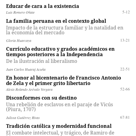
Educar de cara a la existencia
5-12
Luis Romero Oñate
La familia peruana en el contexto global
Impacto de la estructura familiar y la natalidad en
la economía del mercado
13-21
Gloria Huarcaya
Currículo educativo y grados académicos en
tiempos posteriores a la Independencia
De la ilustración al liberalismo
22-51
Juan Carlos Huaraj Acuña
En honor al bicentenario de Francisco Antonio
de Zela y el primer grito libertario
52-66
Alexis Rolando Arévalo Vergara
Disconformes con su destino
Una rebelión de esclavos en el paraje de Vicús
(Piura, 1707)
67-81
Julissa Gutiérrez Rivas
Tradición católica y modernidad funcional
El combate intelectual, y trágico, de Ramiro de