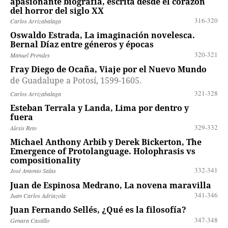
apasionante biografía, escrita desde el corazón
del horror del siglo XX
316-320
Carlos Arrizabalaga
Oswaldo Estrada, La imaginación novelesca.
Bernal Díaz entre géneros y épocas
320-321
Manuel Prendes
Fray Diego de Ocaña, Viaje por el Nuevo Mundo
de Guadalupe a Potosí, 1599-1605.
321-328
Carlos Arrizabalaga
Esteban Terrala y Landa, Lima por dentro y
fuera
329-332
Alexis Reto
Michael Anthony Arbib y Derek Bickerton, The
Emergence of Protolanguage. Holophrasis vs
compositionality
332-341
José Antonio Salas
Juan de Espinosa Medrano, La novena maravilla
341-346
Juan Carlos Adriazola
Juan Fernando Sellés, ¿Qué es la filosofía?
347-348
Genara Castillo