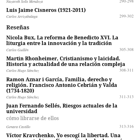
290-298
Nazareth Solís Mendoza
Luis Jaime Cisneros (1921-2011)
299-302
Carlos Arrizabalaga
Reseñas
Nicola Bux, La reforma de Benedicto XVI. La
liturgia entre la innovación y la tradición
305-308
Carlos Guillén
Martin Rhonheimer, Cristianismo y laicidad.
Historia y actualidad de una relación compleja
308-311
Carlos Hugo Sánchez
Ramon Aznar i García, Familia, derecho y
religión. Francisco Antonio Cebrián y Valda
(1734-1820)
311-313
Carlos Hugo Sánchez
Juan Fernando Sellés, Riesgos actuales de la
universidad
cómo librarse de ellos
313-316
Genara Castillo
Víctor Kravchenko, Yo escogí la libertad. Una