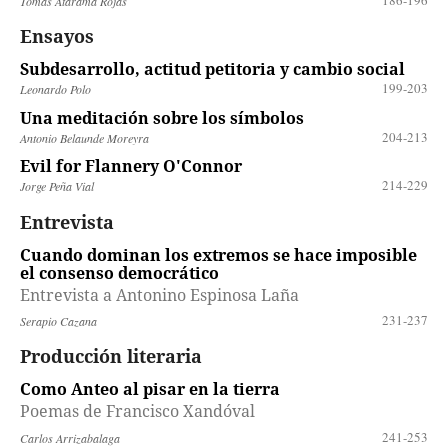
Tomás Atarama Rojas
Ensayos
Subdesarrollo, actitud petitoria y cambio social
199-203
Leonardo Polo
Una meditación sobre los símbolos
204-213
Antonio Belaunde Moreyra
Evil for Flannery O'Connor
214-229
Jorge Peña Vial
Entrevista
Cuando dominan los extremos se hace imposible
el consenso democrático
Entrevista a Antonino Espinosa Laña
231-237
Serapio Cazana
Producción literaria
Como Anteo al pisar en la tierra
Poemas de Francisco Xandóval
241-253
Carlos Arrizabalaga