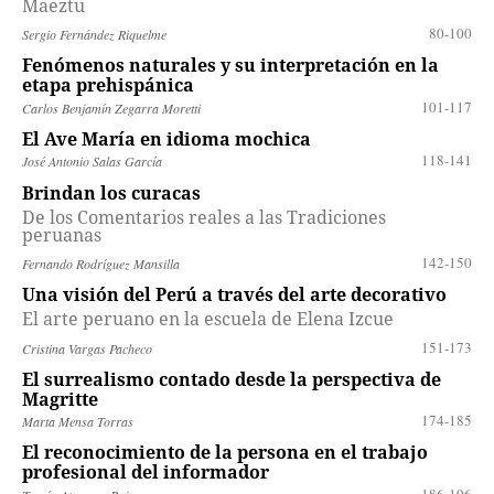
Maeztu
80-100
Sergio Fernández Riquelme
Fenómenos naturales y su interpretación en la
etapa prehispánica
101-117
Carlos Benjamín Zegarra Moretti
El Ave María en idioma mochica
118-141
José Antonio Salas García
Brindan los curacas
De los Comentarios reales a las Tradiciones
peruanas
142-150
Fernando Rodríguez Mansilla
Una visión del Perú a través del arte decorativo
El arte peruano en la escuela de Elena Izcue
151-173
Cristina Vargas Pacheco
El surrealismo contado desde la perspectiva de
Magritte
174-185
Marta Mensa Torras
El reconocimiento de la persona en el trabajo
profesional del informador
186-196