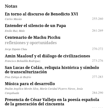
Notas
En torno al discurso de Benedicto XVI
255-260
Carlos Masías
Entender el silencio de un Papa
261-269
Emilio Ruiz Malo
Centenario de Machu Picchu
reflexiones y oportunidades
270-272
Jorge Zapata Chau
Amin Maalouf y el diálogo de civilizaciones
273-276
Francisco Bobadilla Rodríguez
San Lucas de Colán, reliquia histórica y símbolo
de transculturización
277-283
Pina Zúñiga de Riofrío
Música para el desarrollo
Paulita Angélica Morán Silva, María Caridad Pizarro Nieves, Jesús
284-290
Cangahuala
Presencia de César Vallejo en la poesía española
de la generación del cincuenta