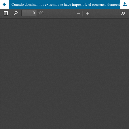
Cuando dominan los extremos se hace imposible el consenso democrático