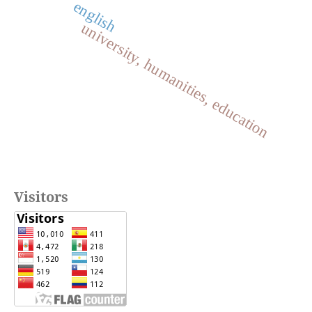
english
university, humanities, education
Visitors