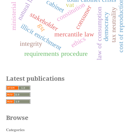
ministerial crisis
natural law
cabinet
cost of reproduction
constitution
vat
consumer
law of consumption
tax neutrality
stakeholder
democracy
gst
illicit enrichment
mercantile law
ethics
integrity
requirements procedure
Latest publications
Browse
Categories