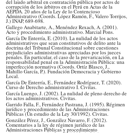
del laudo arbitral en contratación pública por actos de
corrupción de los árbitros en el Perú en Actas de la
AEPDA. 20 años de la Ley de lo Contencioso
Administrativo (Coords. López Ramón, F., Valero Torrijos,
J.) INAP, 689-698.
Gallego Anabitarte, A., Menéndez Rexach, A. (2001).
Acto y procedimiento administrativo. Marcial Pons.
García De Enterría, E. (2010). La nulidad de los actos
administrativos que sean constitutivos de delito ante la
doctrina del Tribunal Constitucional sobre cuestiones
prejudiciales administrativas apreciadas por los jueces
penales. En particular, el caso de la prevaricación, en La
responsabilidad penal en la Administración Pública: una
imperfección normativa (Coords. Ortíz Blasco, J.,
Mahillo García, P.). Fundación Democracia y Gobierno
Local.
García De Enterría, E., Fernández Rodríguez, T. (2020).
Curso de Derecho administrativo I. Civitas.
García Luengo, J. (2002). La nulidad de pleno derecho de
los actos administrativos. Civitas.
Garrido Falla, F., Fernández Pastrana, J. (1995). Régimen
jurídico y procedimiento de las Administraciones
Públicas (Un estudio de la Ley 30/1992). Civitas.
González Pérez, J., González Navarro, F. (2012).
Comentarios a la ley de régimen jurídico de las
Administraciones Públicas y procedimiento