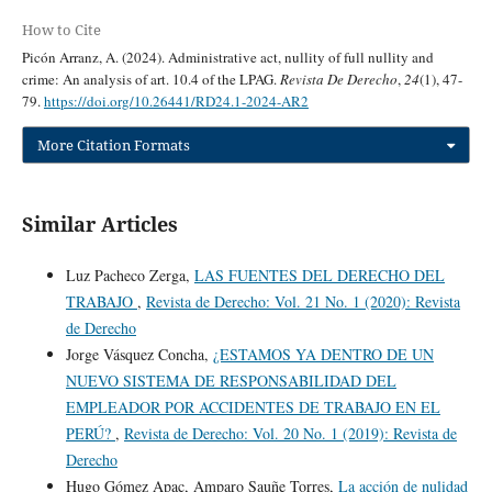
How to Cite
Picón Arranz, A. (2024). Administrative act, nullity of full nullity and
crime: An analysis of art. 10.4 of the LPAG.
Revista De Derecho
,
24
(1), 47-
79.
https://doi.org/10.26441/RD24.1-2024-AR2
More Citation Formats
Similar Articles
Luz Pacheco Zerga,
LAS FUENTES DEL DERECHO DEL
TRABAJO
,
Revista de Derecho: Vol. 21 No. 1 (2020): Revista
de Derecho
Jorge Vásquez Concha,
¿ESTAMOS YA DENTRO DE UN
NUEVO SISTEMA DE RESPONSABILIDAD DEL
EMPLEADOR POR ACCIDENTES DE TRABAJO EN EL
PERÚ?
,
Revista de Derecho: Vol. 20 No. 1 (2019): Revista de
Derecho
Hugo Gómez Apac, Amparo Sauñe Torres,
La acción de nulidad