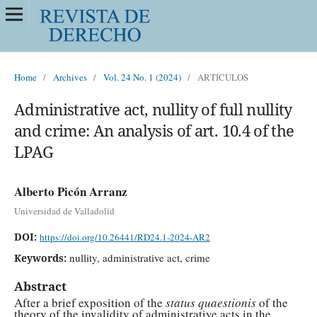
Home
/
Archives
/
Vol. 24 No. 1 (2024)
/
ARTÍCULOS
Administrative act, nullity of full nullity
and crime: An analysis of art. 10.4 of the
LPAG
Alberto Picón Arranz
Universidad de Valladolid
DOI:
https://doi.org/10.26441/RD24.1-2024-AR2
nullity, administrative act, crime
Keywords:
Abstract
After a brief exposition of the
status quaestionis
of the
theory of the invalidity of administrative acts in the