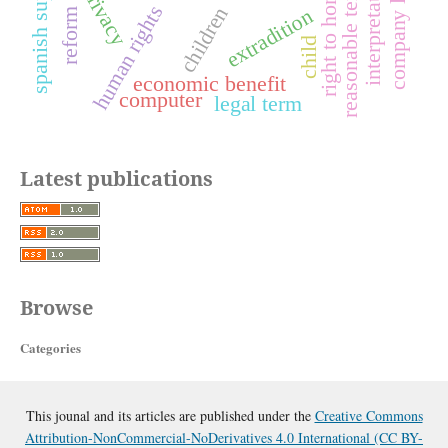
interpretation
company law
right to honor
reasonable term
privacy
human rights
children
extradition
reform
child
economic benefit
computer
legal term
Latest publications
Browse
Categories
This jounal and its articles are published under the
Creative Commons
Attribution-NonCommercial-NoDerivatives 4.0 International (CC BY-