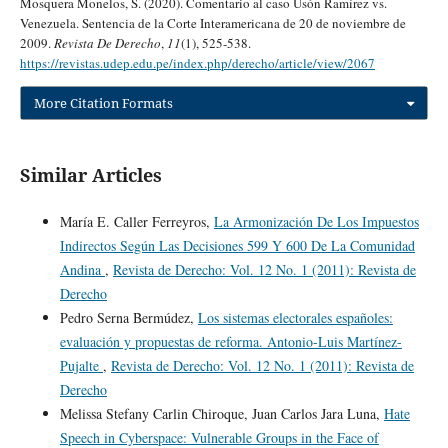
Mosquera Monelos, S. (2020). Comentario al caso Usón Ramírez vs.
Venezuela. Sentencia de la Corte Interamericana de 20 de noviembre de
2009.
Revista De Derecho
,
11
(1), 525-538.
https://revistas.udep.edu.pe/index.php/derecho/article/view/2067
More Citation Formats
Similar Articles
María E. Caller Ferreyros,
La Armonización De Los Impuestos
Indirectos Según Las Decisiones 599 Y 600 De La Comunidad
Andina
,
Revista de Derecho: Vol. 12 No. 1 (2011): Revista de
Derecho
Pedro Serna Bermúdez,
Los sistemas electorales españoles:
evaluación y propuestas de reforma. Antonio-Luis Martínez-
Pujalte
,
Revista de Derecho: Vol. 12 No. 1 (2011): Revista de
Derecho
Melissa Stefany Carlin Chiroque, Juan Carlos Jara Luna,
Hate
Speech in Cyberspace: Vulnerable Groups in the Face of