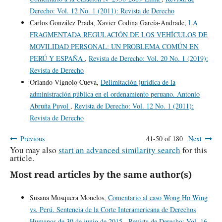
Derecho: Vol. 12 No. 1 (2011): Revista de Derecho
Carlos González Prada, Xavier Codina García-Andrade,
LA
FRAGMENTADA REGULACIÓN DE LOS VEHÍCULOS DE
MOVILIDAD PERSONAL: UN PROBLEMA COMÚN EN
PERÚ Y ESPAÑA
,
Revista de Derecho: Vol. 20 No. 1 (2019):
Revista de Derecho
Orlando Vignolo Cueva,
Delimitación jurídica de la
administración pública en el ordenamiento peruano. Antonio
Abruña Puyol
,
Revista de Derecho: Vol. 12 No. 1 (2011):
Revista de Derecho
Previous
41-50 of 180
Next
You may also
start an advanced similarity search
for this
article.
Most read articles by the same author(s)
Susana Mosquera Monelos,
Comentario al caso Wong Ho Wing
vs. Perú. Sentencia de la Corte Interamericana de Derechos
Humanos de 30 de junio de 2015
,
Revista de Derecho: Vol. 16