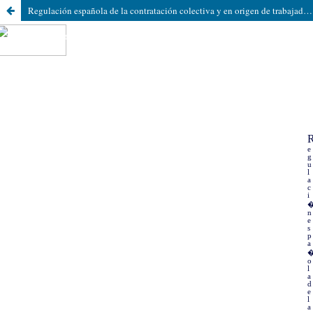
Regulación española de la contratación colectiva y en origen de trabajadores extranjeros